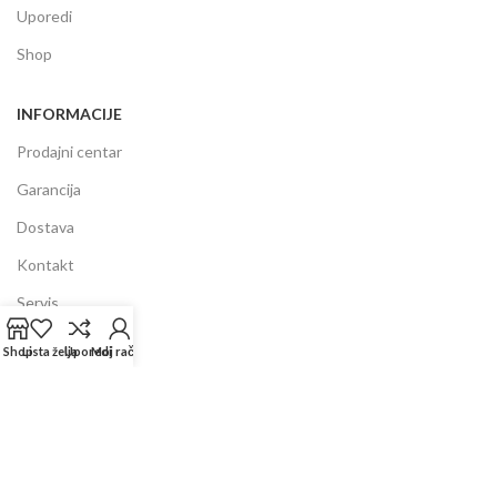
Uporedi
Shop
INFORMACIJE
Prodajni centar
Garancija
Dostava
Kontakt
Servis
FAQ
Shop
Lista želja
Uporedi
Moj račun
Copyright ©
2025
Beauty Niki Shop
| Sva prava pridržana! | Created by
Vonito
Kolačići se koriste kako bi se naša web stranica što bolje