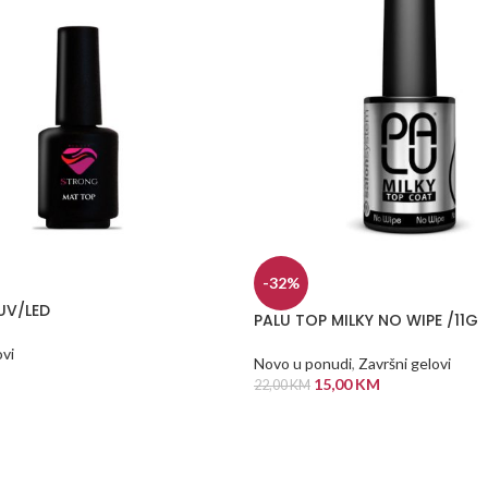
-32%
UV/LED
PALU TOP MILKY NO WIPE /11G
ovi
Novo u ponudi
,
Završni gelovi
15,00
KM
22,00
KM
 KORPU
DODAJ U KORPU