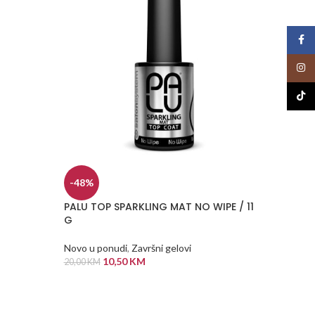
Face
Insta
TikTo
-48%
-48%
PALU TOP SPARKLING MAT NO WIPE / 11
PALU T
G
/11G
Novo u ponudi
,
Završni gelovi
Novo u 
10,50
KM
20,00
KM
20,00
KM
DODAJ U KORPU
DODA