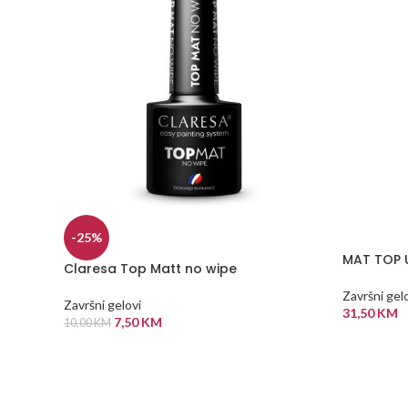
-25%
MAT TOP 
Claresa Top Matt no wipe
Završni gel
Završni gelovi
31,50
KM
7,50
KM
10,00
KM
DODAJ U
DODAJ U KORPU