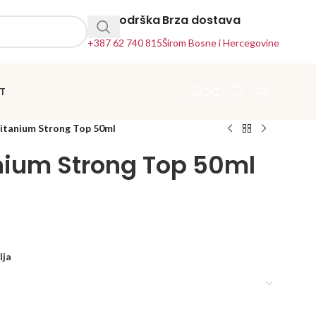
24h Podrška
Brza dostava
+387 62 740 815
Širom Bosne i Hercegovine
T
Titanium Strong Top 50ml
anium Strong Top 50ml
lja