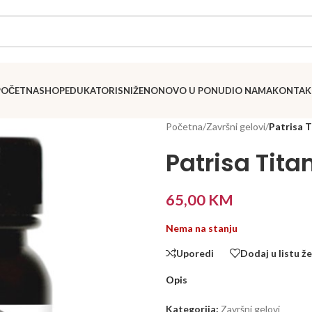
POČETNA
SHOP
EDUKATORI
SNIŽENO
NOVO U PONUDI
O NAMA
KONTAK
Početna
/
Završni gelovi
/
Patrisa 
Patrisa Tit
65,00
KM
Nema na stanju
Uporedi
Dodaj u listu že
Opis
Kategorija:
Završni gelovi