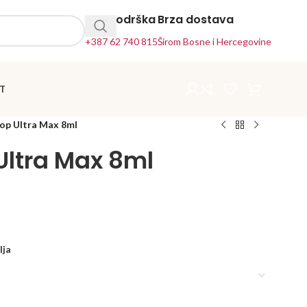
24h Podrška
Brza dostava
+387 62 740 815
Širom Bosne i Hercegovine
T
Top Ultra Max 8ml
Ultra Max 8ml
lja