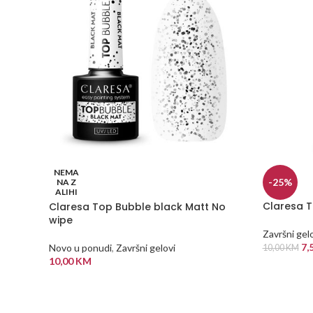
NEMA
-25%
NA Z
ALIHI
Claresa T
Claresa Top Bubble black Matt No
wipe
Završni gel
7,
Novo u ponudi
,
Završni gelovi
10,00
KM
10,00
KM
DODAJ U
PROČITAJ VIŠE