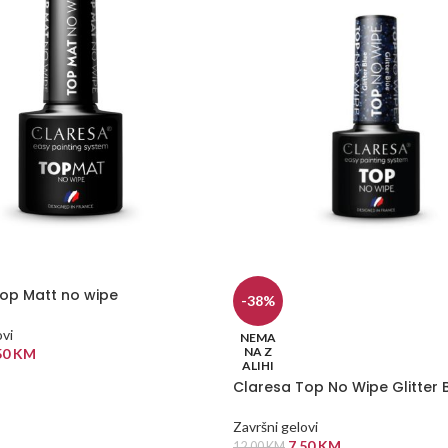
op Matt no wipe
-38%
ovi
NEMA
NA Z
50
KM
ALIHI
 KORPU
Claresa Top No Wipe Glitter 
Završni gelovi
7,50
KM
12,00
KM