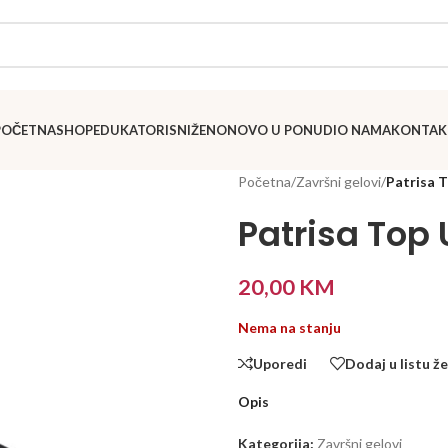
POČETNA
SHOP
EDUKATORI
SNIŽENO
NOVO U PONUDI
O NAMA
KONTAK
Početna
/
Završni gelovi
/
Patrisa 
Patrisa Top 
20,00
KM
Nema na stanju
Uporedi
Dodaj u listu že
Opis
Kategorija:
Završni gelovi