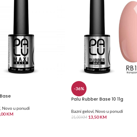
-36%
 Base
Palu Rubber Base 10 11g
i
,
Novo u ponudi
Bazni gelovi
,
Novo u ponudi
,00
KM
13,50
KM
21,00
KM
 KORPU
DODAJ U KORPU