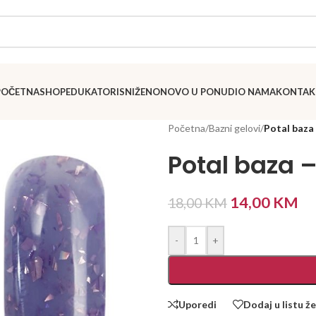
POČETNA
SHOP
EDUKATORI
SNIŽENO
NOVO U PONUDI
O NAMA
KONTAK
Početna
/
Bazni gelovi
/
Potal baza
Potal baza 
14,00
KM
18,00
KM
-
+
Uporedi
Dodaj u listu že