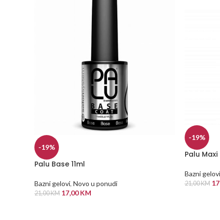
-19%
-19%
Palu Maxi
Palu Base 11ml
Bazni gelov
17
Bazni gelovi
,
Novo u ponudi
21,00
KM
17,00
KM
21,00
KM
DODAJ U
DODAJ U KORPU