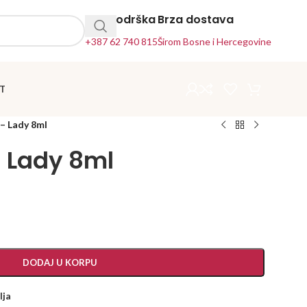
24h Podrška
Brza dostava
+387 62 740 815
Širom Bosne i Hercegovine
T
 – Lady 8ml
– Lady 8ml
DODAJ U KORPU
lja