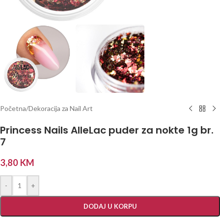
Početna
/
Dekoracija za Nail Art
Princess Nails AlleLac puder za nokte 1g br.
7
3,80
KM
-
+
DODAJ U KORPU