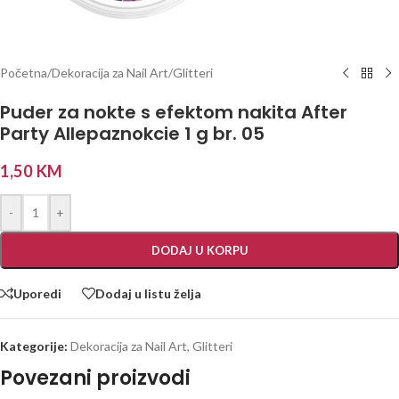
Početna
/
Dekoracija za Nail Art
/
Glitteri
Puder za nokte s efektom nakita After
Party Allepaznokcie 1 g br. 05
1,50
KM
-
+
DODAJ U KORPU
Uporedi
Dodaj u listu želja
Kategorije:
Dekoracija za Nail Art
,
Glitteri
Povezani proizvodi