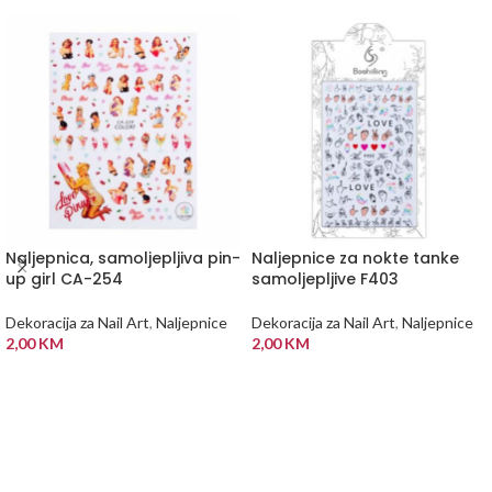
Naljepnica, samoljepljiva pin-
Naljepnice za nokte tanke
up girl CA-254
samoljepljive F403
Dekoracija za Nail Art
,
Naljepnice
Dekoracija za Nail Art
,
Naljepnice
2,00
KM
2,00
KM
DODAJ U KORPU
DODAJ U KORPU