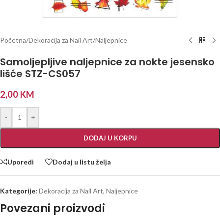
Početna
/
Dekoracija za Nail Art
/
Naljepnice
Samoljepljive naljepnice za nokte jesensko
lišće STZ-CS057
2,00
KM
-
+
DODAJ U KORPU
Uporedi
Dodaj u listu želja
Kategorije:
Dekoracija za Nail Art
,
Naljepnice
Povezani proizvodi