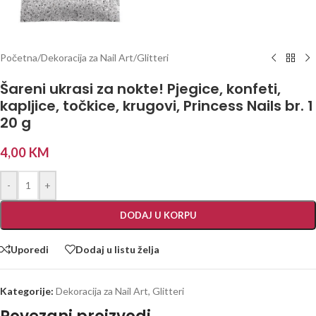
Početna
/
Dekoracija za Nail Art
/
Glitteri
Šareni ukrasi za nokte! Pjegice, konfeti,
kapljice, točkice, krugovi, Princess Nails br. 1
20 g
4,00
KM
-
+
DODAJ U KORPU
Uporedi
Dodaj u listu želja
Kategorije:
Dekoracija za Nail Art
,
Glitteri