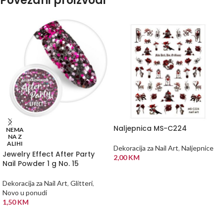
Povezani proizvodi
Naljepnica MS-C224
NEMA
NA Z
ALIHI
Dekoracija za Nail Art
,
Naljepnice
Jewelry Effect After Party
2,00
KM
Nail Powder 1 g No. 15
DODAJ U KORPU
Dekoracija za Nail Art
,
Glitteri
,
Novo u ponudi
1,50
KM
PROČITAJ VIŠE