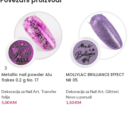
Povezani proizvodi
Metallic nail powder Alu
MOLLYLAC BRILLIANCE EFFECT
flakes 0.2 g No. 17
NR 05
Dekoracija za Nail Art
,
Transfer
Dekoracija za Nail Art
,
Glitteri
,
folije
Novo u ponudi
5,00
KM
1,50
KM
DODAJ U KORPU
DODAJ U KORPU