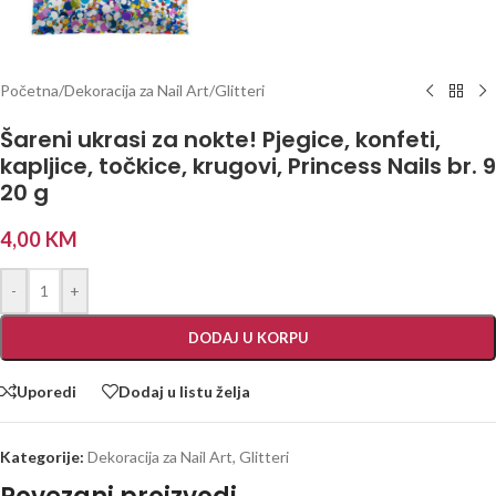
Početna
/
Dekoracija za Nail Art
/
Glitteri
Šareni ukrasi za nokte! Pjegice, konfeti,
kapljice, točkice, krugovi, Princess Nails br. 9
20 g
4,00
KM
-
+
DODAJ U KORPU
Uporedi
Dodaj u listu želja
Kategorije:
Dekoracija za Nail Art
,
Glitteri