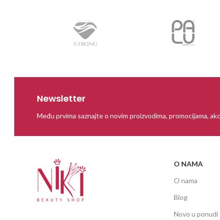
Newsletter
Među prvima saznajte o novim proizvodima, promocijama, akc
O NAMA
O nama
Blog
Novo u ponudi