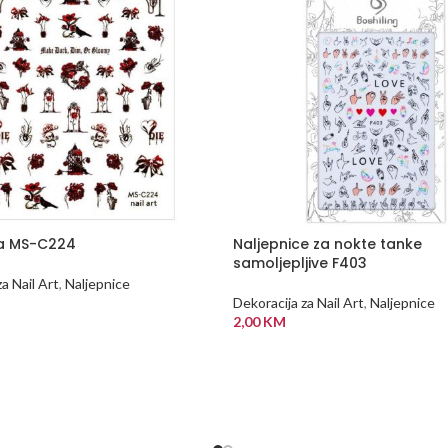
ca MS-C224
Naljepnice za nokte tanke
samoljepljive F403
a Nail Art
,
Naljepnice
Dekoracija za Nail Art
,
Naljepnice
2,00
KM
 KORPU
DODAJ U KORPU