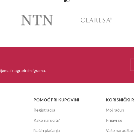
ijama i nagradnim igrama.
POMOĆ PRI KUPOVINI
KORISNIČKI 
Registracija
Moj račun
Kako naručiti?
Prijavi se
Način plaćanja
Vaše narudžbe