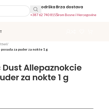
24h Podrška
Brza dostava
+387 62 740 815
Širom Bosne i Hercegovine
T
itteri
/
 posuda za puder za nokte 1 g
c Dust Allepaznokcie
uder za nokte 1 g