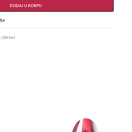
DODAJ U KORPU
lja
,
Glitteri