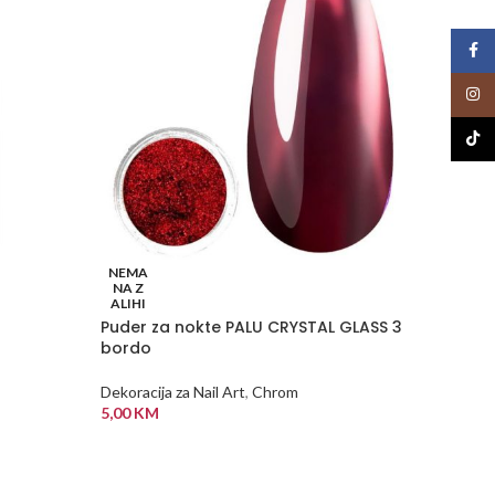
Face
Insta
TikTo
NEMA
NEMA
NA Z
NA Z
ALIHI
ALIHI
Puder za nokte PALU CRYSTAL GLASS 3
Samolj
bordo
T002
Dekoracija za Nail Art
,
Chrom
Dekoraci
5,00
KM
1,00
K
PROČITAJ VIŠE
PROČI