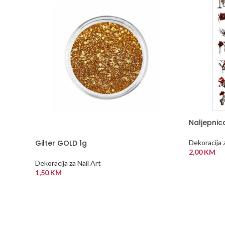
Naljepni
Gilter GOLD 1g
Dekoracija z
2,00
KM
Dekoracija za Nail Art
DODAJ U
1,50
KM
DODAJ U KORPU