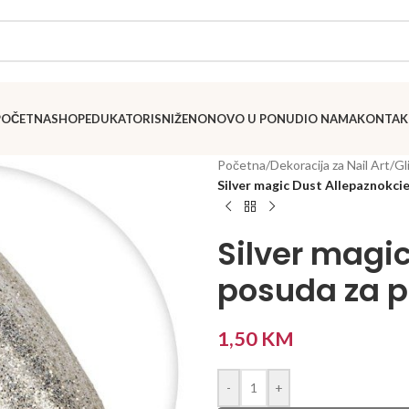
POČETNA
SHOP
EDUKATORI
SNIŽENO
NOVO U PONUDI
O NAMA
KONTAK
Početna
/
Dekoracija za Nail Art
/
Gl
Silver magic Dust Allepaznokcie
Silver magi
posuda za p
1,50
KM
-
+