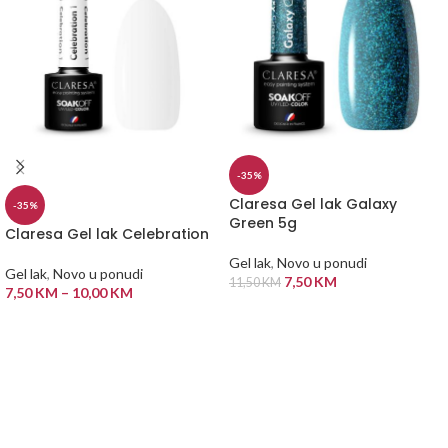
-35%
Claresa Gel lak Galaxy
-35%
Green 5g
Claresa Gel lak Celebration
Gel lak
,
Novo u ponudi
Gel lak
,
Novo u ponudi
7,50
KM
11,50
KM
7,50
KM
–
10,00
KM
DODAJ U KORPU
ODABERI OPCIJE