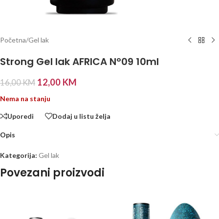
Početna
/
Gel lak
Strong Gel lak AFRICA N°09 10ml
12,00
KM
16,00
KM
Nema na stanju
Uporedi
Dodaj u listu želja
Opis
Kategorija:
Gel lak
Povezani proizvodi