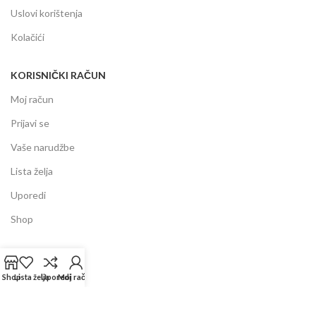
Uslovi korištenja
Kolačići
KORISNIČKI RAČUN
Moj račun
Prijavi se
Vaše narudžbe
Lista želja
Uporedi
Shop
INFORMACIJE
Shop
Lista želja
Uporedi
Moj račun
Prodajni centar
Garancija