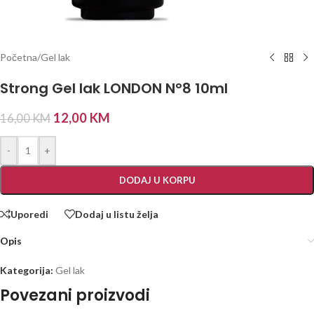
Početna
/
Gel lak
Strong Gel lak LONDON N°8 10ml
12,00
KM
16,00
KM
-
+
DODAJ U KORPU
Uporedi
Dodaj u listu želja
Opis
Kategorija:
Gel lak
Povezani proizvodi