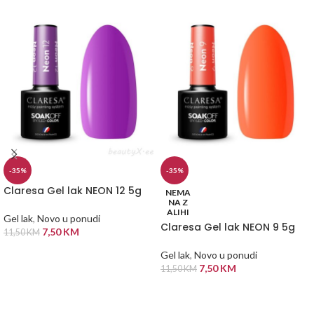
-35%
-35%
Claresa Gel lak NEON 12 5g
NEMA
NA Z
ALIHI
Gel lak
,
Novo u ponudi
Claresa Gel lak NEON 9 5g
7,50
KM
11,50
KM
DODAJ U KORPU
Gel lak
,
Novo u ponudi
7,50
KM
11,50
KM
PROČITAJ VIŠE