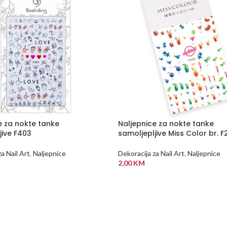
e za nokte tanke
Naljepnice za nokte tanke
jive F403
samoljepljive Miss Color br. F
a Nail Art
,
Naljepnice
Dekoracija za Nail Art
,
Naljepnice
2,00
KM
 KORPU
DODAJ U KORPU