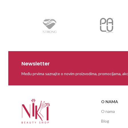
Newsletter
Među prvima saznajte o novim proizvodima, promocijama, akc
O NAMA
O nama
Blog