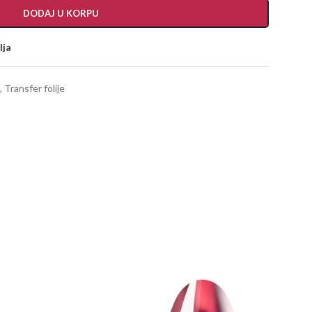
DODAJ U KORPU
lja
,
Transfer folije