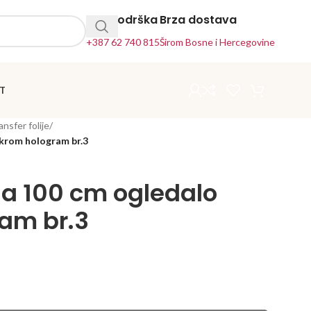
24h Podrška
Brza dostava
+387 62 740 815
Širom Bosne i Hercegovine
T
ansfer folije
/
 krom hologram br.3
ija 100 cm ogledalo
am br.3