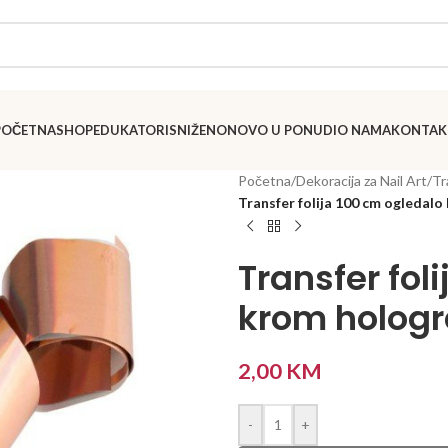
POČETNA
SHOP
EDUKATORI
SNIŽENO
NOVO U PONUDI
O NAMA
KONTAK
Početna
/
Dekoracija za Nail Art
/
Tr
Transfer folija 100 cm ogledalo
Transfer fol
krom hologr
2,00
KM
-
+