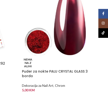
Face
Insta
TikTo
NEMA
NEMA
292
NA Z
NA Z
ALIHI
ALIHI
Puder za nokte PALU CRYSTAL GLASS 3
SPIDER
bordo
Dekoraci
Dekoracija za Nail Art
,
Chrom
ponudi
5,00
KM
5,00
K
PROČITAJ VIŠE
PROČI