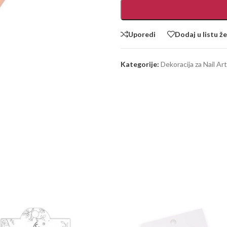
Uporedi
Dodaj u listu že
Kategorije:
Dekoracija za Nail Art