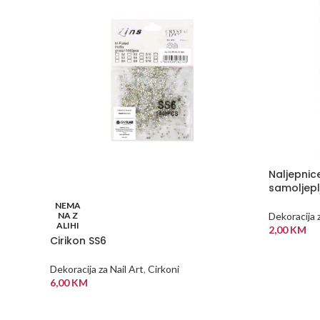
Naljepnic
samoljepl
NEMA
NA Z
Dekoracija z
ALIHI
2,00
KM
Cirikon SS6
DODAJ U
Dekoracija za Nail Art
,
Cirkoni
6,00
KM
PROČITAJ VIŠE