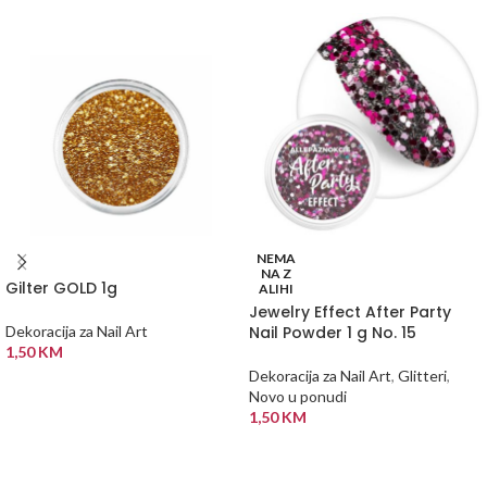
NEMA
NA Z
Gilter GOLD 1g
ALIHI
Jewelry Effect After Party
Nail Powder 1 g No. 15
Dekoracija za Nail Art
1,50
KM
Dekoracija za Nail Art
,
Glitteri
,
DODAJ U KORPU
Novo u ponudi
1,50
KM
PROČITAJ VIŠE