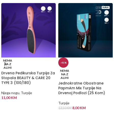
NEMA
-41%
NA Z
ALIHI
NEMA
Drvena Pedikurska Turpija Za
NA Z
Stopala BEAUTY & CARE 20
ALIHI
TYPE 3 (100/180)
Jednokratne Obostrane
PapmAm Mix Turpije Na
Drvenoj Podlozi (25 Kom)
Njega nogu
,
Turpije
11,00
KM
Turpije
PROČITAJ VIŠE
8,00
KM
13,50
KM