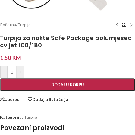
Početna
/
Turpije
Turpija za nokte Safe Package polumjesec
cvijet 100/180
1,50
KM
-
+
DODAJ U KORPU
Uporedi
Dodaj u listu želja
Kategorija:
Turpije
Povezani proizvodi