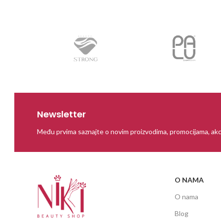
Newsletter
Među prvima saznajte o novim proizvodima, promocijama, akc
O NAMA
O nama
Blog