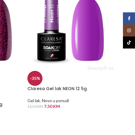
Face
Insta
TikTo
-35%
-50%
Claresa Gel lak NEON 12 5g
PALU G
Gel lak
,
Novo u ponudi
Gel lak
,
5g
7,50
KM
11,50
KM
17,00
KM
DODAJ U KORPU
DODA