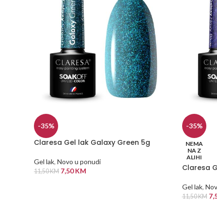
-35%
-35%
Claresa Gel lak Galaxy Green 5g
NEMA
NA Z
ALIHI
Gel lak
,
Novo u ponudi
Claresa G
7,50
KM
11,50
KM
DODAJ U KORPU
Gel lak
,
Nov
7,
11,50
KM
PROČITAJ