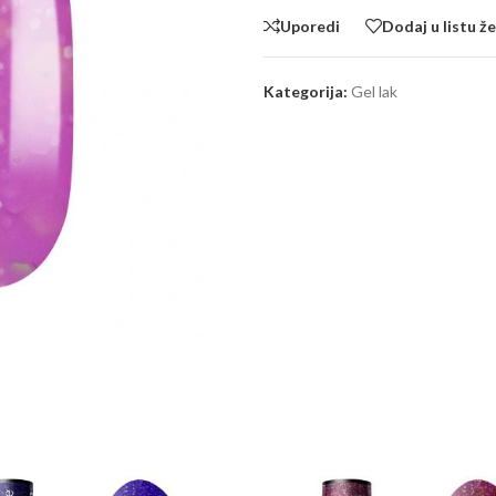
Uporedi
Dodaj u listu že
Kategorija:
Gel lak