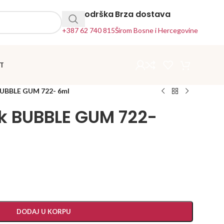
24h Podrška
Brza dostava
+387 62 740 815
Širom Bosne i Hercegovine
T
BUBBLE GUM 722- 6ml
ak BUBBLE GUM 722-
DODAJ U KORPU