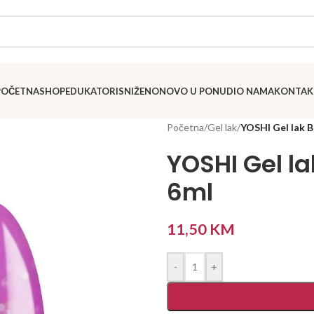
POČETNA
SHOP
EDUKATORI
SNIŽENO
NOVO U PONUDI
O NAMA
KONTAK
Početna
/
Gel lak
/
YOSHI Gel lak 
YOSHI Gel l
6ml
11,50
KM
-
+