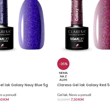
-35%
NEMA
NA Z
ALIHI
el lak Galaxy Nauy Blue 5g
Claresa Gel lak Galaxy Red 
o u ponudi
Gel lak
,
Novo u ponudi
50
KM
7,50
KM
11,50
KM
 VIŠE
PROČITAJ VIŠE