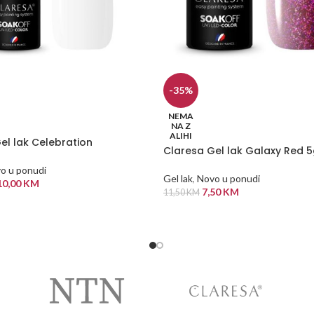
-35%
NEMA
NA Z
ALIHI
el lak Celebration
Claresa Gel lak Galaxy Red 
o u ponudi
Gel lak
,
Novo u ponudi
10,00
KM
7,50
KM
11,50
KM
 OPCIJE
PROČITAJ VIŠE