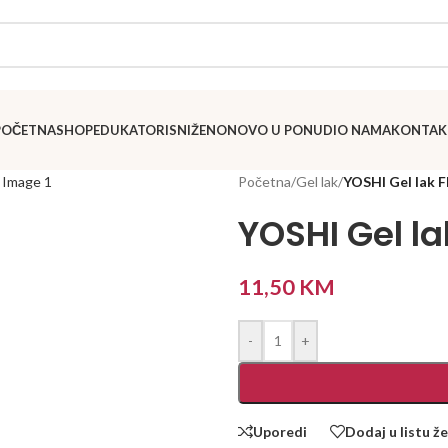
POČETNA
SHOP
EDUKATORI
SNIŽENO
NOVO U PONUDI
O NAMA
KONTAK
Početna
/
Gel lak
/
YOSHI Gel lak F
YOSHI Gel la
11,50
KM
-
+
Uporedi
Dodaj u listu že