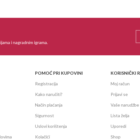
ijama i nagradnim igrama.
POMOĆ PRI KUPOVINI
KORISNIČKI 
Registracija
Moj račun
Kako naručiti?
Prijavi se
Način plaćanja
Vaše narudžbe
Sigurnost
Lista želja
Uslovi korištenja
Uporedi
dovima
Kolačići
Shop