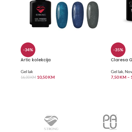
-34%
-35%
Artic kolekcija
Claresa G
Gel lak
Gel lak
,
Nov
10,50
KM
7,50
KM
–
16,00
KM
ODABERI OPCIJE
ODABERI