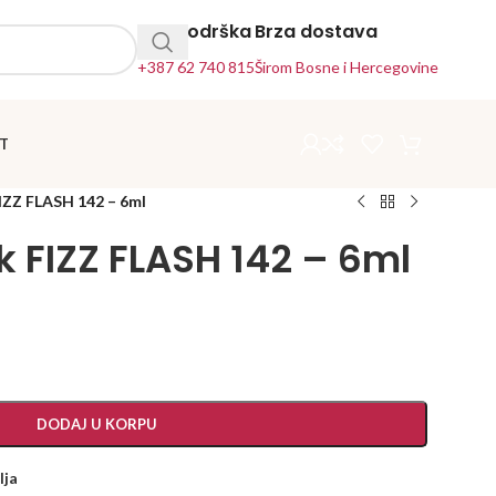
24h Podrška
Brza dostava
+387 62 740 815
Širom Bosne i Hercegovine
T
IZZ FLASH 142 – 6ml
k FIZZ FLASH 142 – 6ml
DODAJ U KORPU
lja