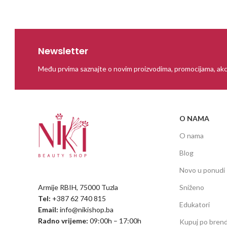
Newsletter
Među prvima saznajte o novim proizvodima, promocijama, akc
O NAMA
O nama
Blog
Novo u ponudi
Armije RBIH, 75000 Tuzla
Sniženo
Tel:
+387 62 740 815
Edukatori
Email:
info@nikishop.ba
Radno vrijeme:
09:00h – 17:00h
Kupuj po bren