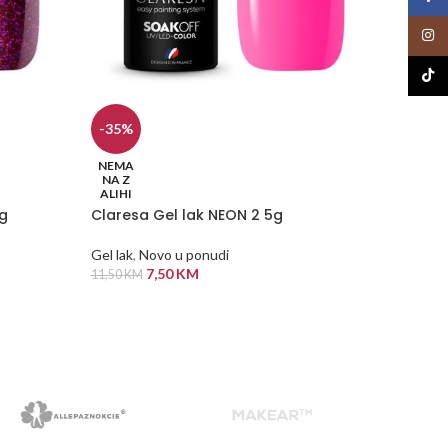
Insta
TikTo
-35%
-35%
NEMA
NEMA
NA Z
NA Z
ALIHI
ALIHI
5g
Claresa Gel lak NEON 2 5g
Clares
Gel lak
,
Novo u ponudi
Gel lak
,
7,50
KM
11,50
KM
11,50
KM
PROČITAJ VIŠE
PROČI