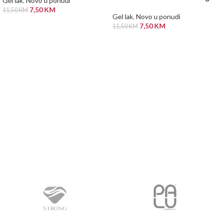
Gel lak
,
Novo u ponudi
7,50
KM
11,50
KM
Gel lak
,
Novo u ponudi
DODAJ U KORPU
7,50
KM
11,50
KM
PROČITAJ VIŠE