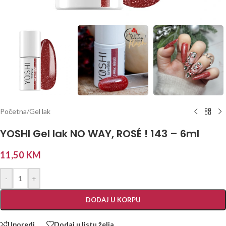
Početna
/
Gel lak
YOSHI Gel lak NO WAY, ROSÉ ! 143 – 6ml
11,50
KM
-
+
DODAJ U KORPU
Uporedi
Dodaj u listu želja