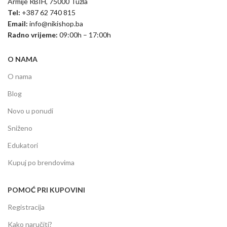
Armije RBIH, 75000 Tuzla
Tel:
+387 62 740 815
Email:
info@nikishop.ba
Radno vrijeme:
09:00h – 17:00h
O NAMA
O nama
Blog
Novo u ponudi
Sniženo
Edukatori
Kupuj po brendovima
POMOĆ PRI KUPOVINI
Registracija
Kako naručiti?