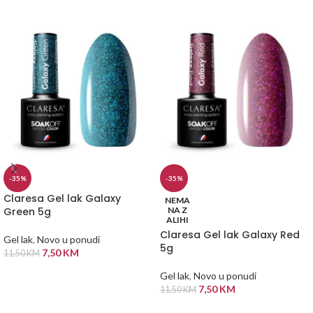
-35%
-35%
Claresa Gel lak Galaxy
NEMA
Green 5g
NA Z
ALIHI
Claresa Gel lak Galaxy Red
Gel lak
,
Novo u ponudi
5g
7,50
KM
11,50
KM
DODAJ U KORPU
Gel lak
,
Novo u ponudi
7,50
KM
11,50
KM
PROČITAJ VIŠE