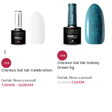
-35%
Claresa Gel lak Galaxy
-35%
Green 5g
Claresa Gel lak Celebration
Gel lak
,
Novo u ponudi
Gel lak
,
Novo u ponudi
7,50
KM
11,50
KM
7,50
KM
–
10,00
KM
DODAJ U KORPU
ODABERI OPCIJE