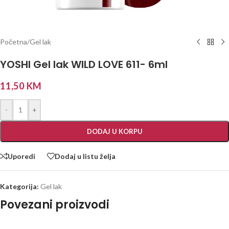
Početna
/
Gel lak
YOSHI Gel lak WILD LOVE 611- 6ml
11,50
KM
-
+
DODAJ U KORPU
Uporedi
Dodaj u listu želja
Kategorija:
Gel lak
Povezani proizvodi