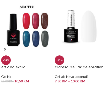
-34%
-35%
Artic kolekcija
Claresa Gel lak Celebration
Gel lak
Gel lak
,
Novo u ponudi
10,50
KM
7,50
KM
–
10,00
KM
16,00
KM
ODABERI OPCIJE
ODABERI OPCIJE