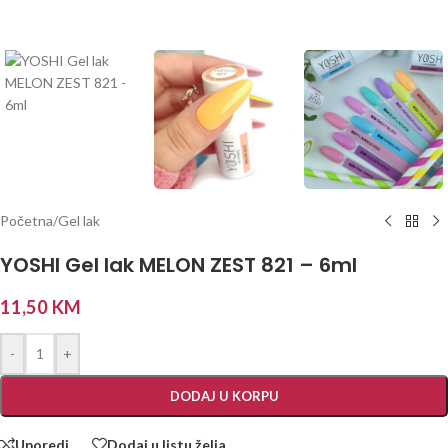
Početna
/
Gel lak
YOSHI Gel lak MELON ZEST 821 – 6ml
11,50
KM
-
+
DODAJ U KORPU
Uporedi
Dodaj u listu želja