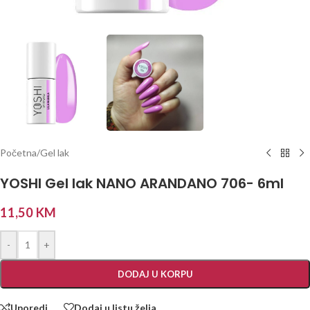
Početna
/
Gel lak
YOSHI Gel lak NANO ARANDANO 706- 6ml
11,50
KM
-
+
DODAJ U KORPU
Uporedi
Dodaj u listu želja