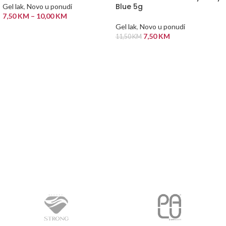
Blue 5g
Gel lak
,
Novo u ponudi
7,50
KM
–
10,00
KM
Gel lak
,
Novo u ponudi
ODABERI OPCIJE
7,50
KM
11,50
KM
PROČITAJ VIŠE