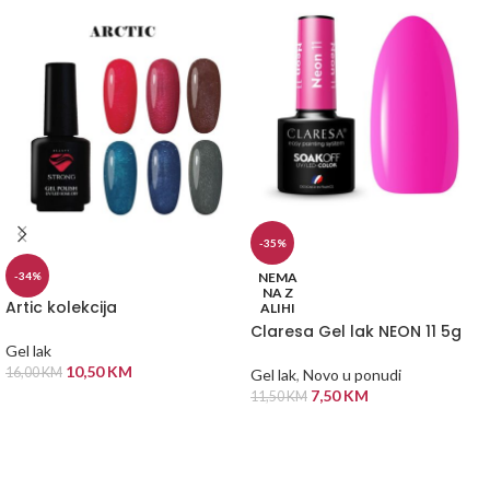
-35%
NEMA
-34%
NA Z
Artic kolekcija
ALIHI
Claresa Gel lak NEON 11 5g
Gel lak
10,50
KM
16,00
KM
Gel lak
,
Novo u ponudi
7,50
KM
11,50
KM
ODABERI OPCIJE
PROČITAJ VIŠE