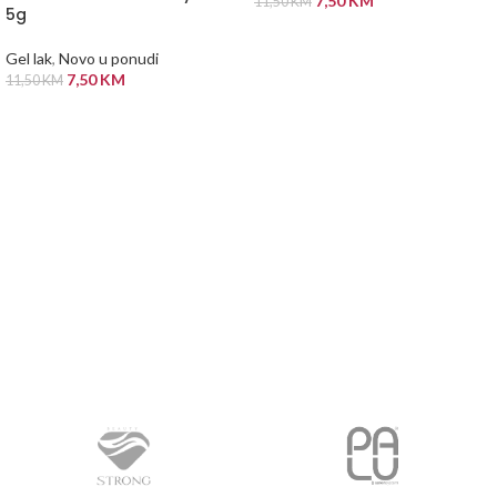
7,50
KM
11,50
KM
5g
DODAJ U KORPU
Gel lak
,
Novo u ponudi
7,50
KM
11,50
KM
PROČITAJ VIŠE