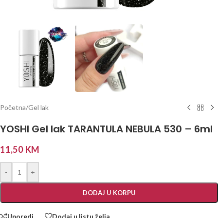
Početna
/
Gel lak
YOSHI Gel lak TARANTULA NEBULA 530 – 6ml
11,50
KM
-
+
DODAJ U KORPU
Uporedi
Dodaj u listu želja