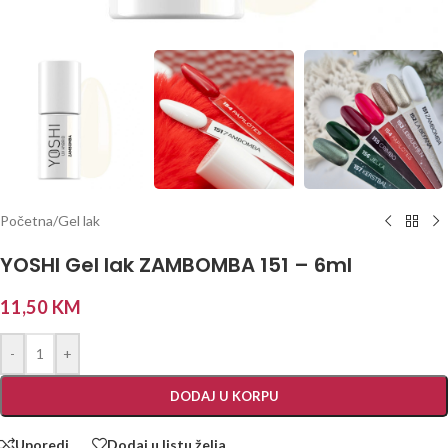
Početna
/
Gel lak
YOSHI Gel lak ZAMBOMBA 151 – 6ml
11,50
KM
-
+
DODAJ U KORPU
Uporedi
Dodaj u listu želja