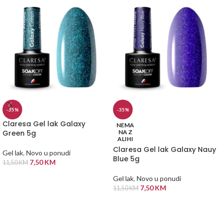
-35%
-35%
Claresa Gel lak Galaxy
NEMA
Green 5g
NA Z
ALIHI
Claresa Gel lak Galaxy Nauy
Gel lak
,
Novo u ponudi
Blue 5g
7,50
KM
11,50
KM
DODAJ U KORPU
Gel lak
,
Novo u ponudi
7,50
KM
11,50
KM
PROČITAJ VIŠE