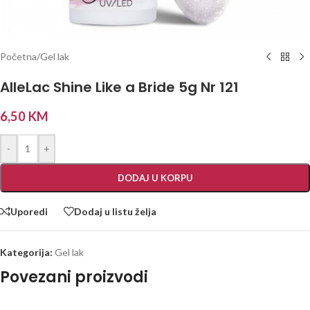
Početna
/
Gel lak
AlleLac Shine Like a Bride 5g Nr 121
6,50
KM
-
+
DODAJ U KORPU
Uporedi
Dodaj u listu želja
Kategorija:
Gel lak
Povezani proizvodi