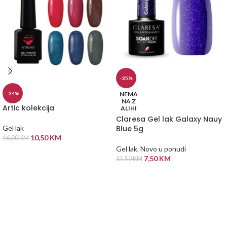
-35%
NEMA
-34%
NA Z
Artic kolekcija
ALIHI
Claresa Gel lak Galaxy Nauy
Blue 5g
Gel lak
10,50
KM
16,00
KM
Gel lak
,
Novo u ponudi
ODABERI OPCIJE
7,50
KM
11,50
KM
PROČITAJ VIŠE