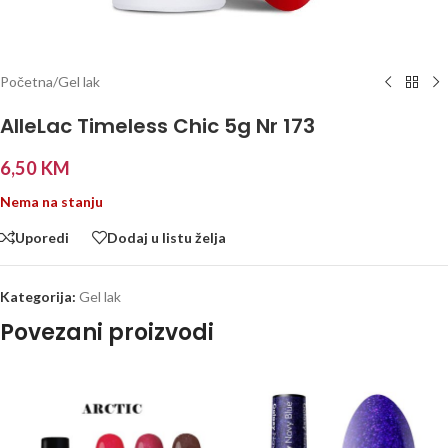
Početna
/
Gel lak
AlleLac Timeless Chic 5g Nr 173
6,50
KM
Nema na stanju
Uporedi
Dodaj u listu želja
Kategorija:
Gel lak
Povezani proizvodi