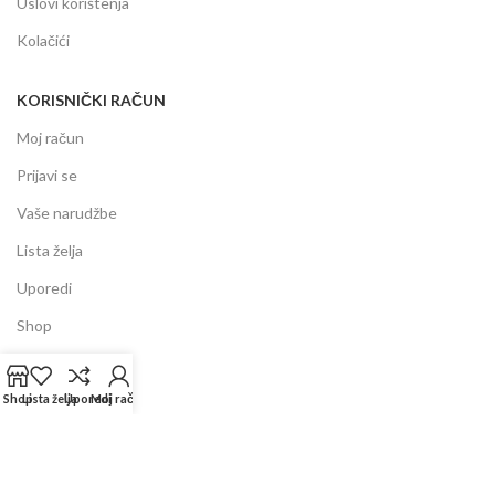
Uslovi korištenja
Kolačići
KORISNIČKI RAČUN
Moj račun
Prijavi se
Vaše narudžbe
Lista želja
Uporedi
Shop
INFORMACIJE
Shop
Lista želja
Uporedi
Moj račun
Prodajni centar
Garancija