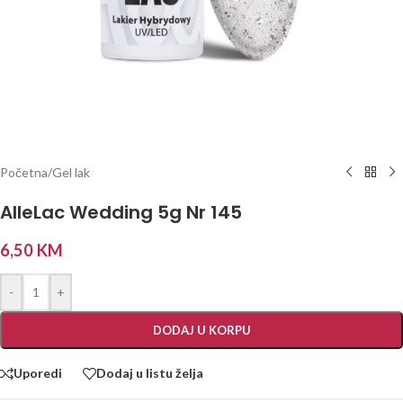
Početna
/
Gel lak
AlleLac Wedding 5g Nr 145
6,50
KM
-
+
DODAJ U KORPU
Uporedi
Dodaj u listu želja