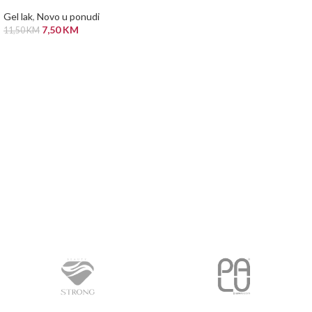
Gel lak
,
Novo u ponudi
7,50
KM
11,50
KM
PROČITAJ VIŠE