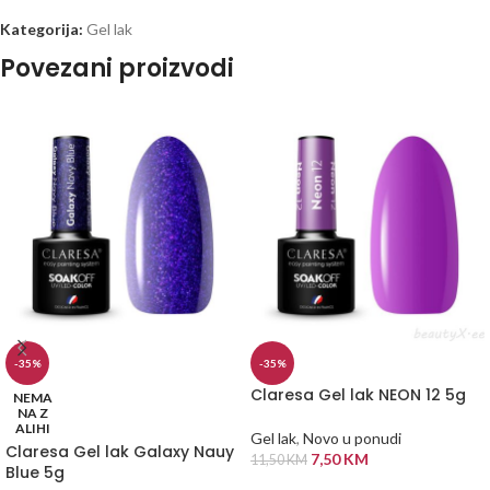
Kategorija:
Gel lak
Povezani proizvodi
-35%
-35%
Claresa Gel lak NEON 12 5g
NEMA
NA Z
ALIHI
Gel lak
,
Novo u ponudi
Claresa Gel lak Galaxy Nauy
7,50
KM
11,50
KM
Blue 5g
DODAJ U KORPU