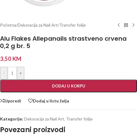
Početna
/
Dekoracija za Nail Art
/
Transfer folije
Alu Flakes Allepanails strastveno crvena
0,2 g br. 5
3,50
KM
-
+
DODAJ U KORPU
Uporedi
Dodaj u listu želja
Kategorije:
Dekoracija za Nail Art
,
Transfer folije
Povezani proizvodi