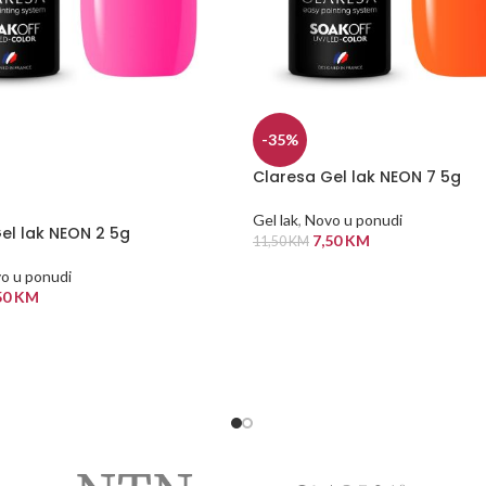
-35%
Claresa Gel lak NEON 7 5g
Gel lak
,
Novo u ponudi
el lak NEON 2 5g
7,50
KM
11,50
KM
DODAJ U KORPU
o u ponudi
50
KM
 VIŠE