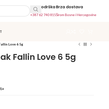
24h Podrška
Brza dostava
+387 62 740 815
Širom Bosne i Hercegovine
T
Fallin Love 6 5g
lak Fallin Love 6 5g
lja