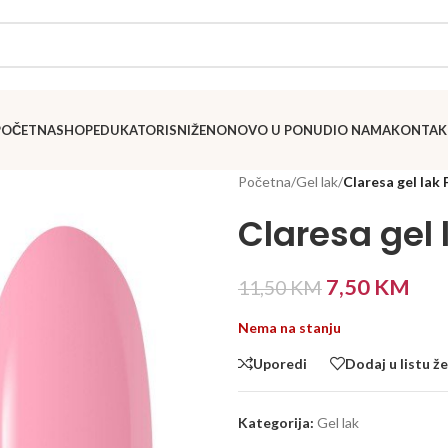
POČETNA
SHOP
EDUKATORI
SNIŽENO
NOVO U PONUDI
O NAMA
KONTAK
Početna
/
Gel lak
/
Claresa gel lak 
Claresa gel 
7,50
KM
11,50
KM
Nema na stanju
Uporedi
Dodaj u listu že
Kategorija:
Gel lak