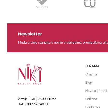
Newsletter
Među prvima saznajte o novim proizvodima, promocijama, akc
O NAMA
O nama
Blog
Novo u ponudi
Armije RBIH, 75000 Tuzla
Sniženo
Tel:
+387 62 740 815
Edukatori