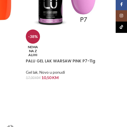
Face
Insta
TikTo
-38%
Red kol
NEMA
NA Z
Gel lak
ALIHI
11,50
K
PALU GEL LAK WARSAW PINK P7-11g
ODABE
Gel lak
,
Novo u ponudi
10,50
KM
17,00
KM
PROČITAJ VIŠE