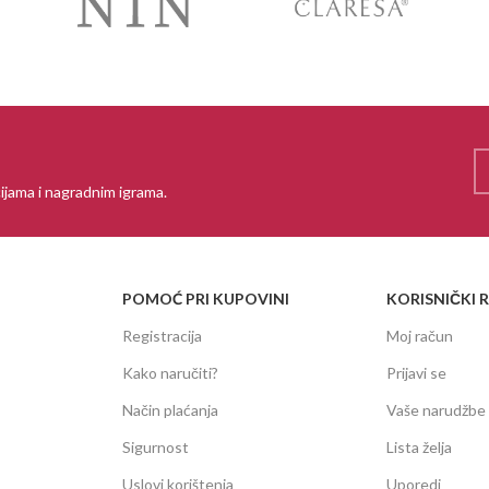
ijama i nagradnim igrama.
POMOĆ PRI KUPOVINI
KORISNIČKI 
Registracija
Moj račun
Kako naručiti?
Prijavi se
Način plaćanja
Vaše narudžbe
Sigurnost
Lista želja
Uslovi korištenja
Uporedi