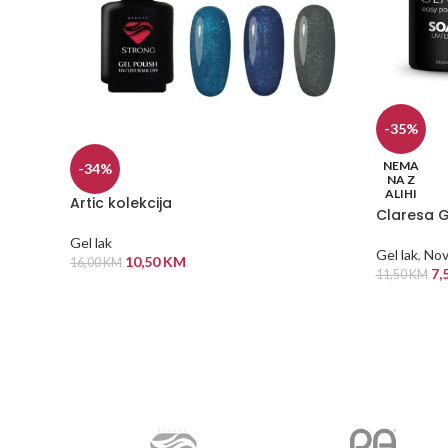
-35%
NEMA
-34%
NA Z
ALIHI
Artic kolekcija
Claresa G
Gel lak
Gel lak
,
Nov
10,50
KM
16,00
KM
7,
11,50
KM
ODABERI OPCIJE
PROČITAJ