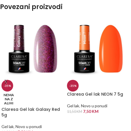
Povezani proizvodi
-35%
-35%
Claresa Gel lak NEON 7 5g
NEMA
NA Z
ALIHI
Gel lak
,
Novo u ponudi
Claresa Gel lak Galaxy Red
7,50
KM
11,50
KM
5g
DODAJ U KORPU
Gel lak
,
Novo u ponudi