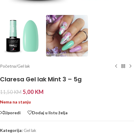
Početna
/
Gel lak
Claresa Gel lak Mint 3 – 5g
5,00
KM
11,50
KM
Nema na stanju
Uporedi
Dodaj u listu želja
Kategorija:
Gel lak