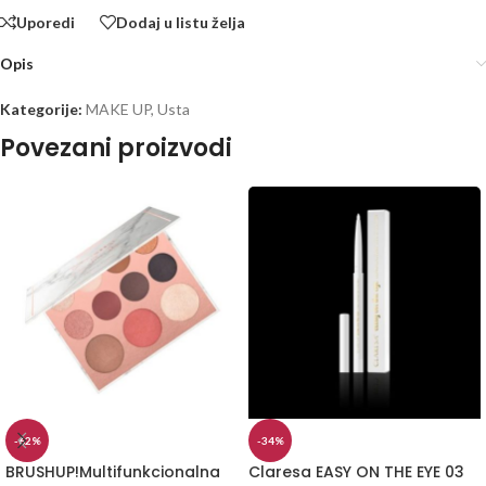
Uporedi
Dodaj u listu želja
Opis
Kategorije:
MAKE UP
,
Usta
Povezani proizvodi
-62%
-34%
BRUSHUP!Multifunkcionalna
Claresa EASY ON THE EYE 03