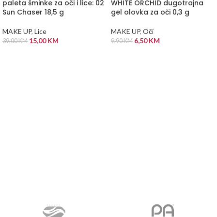
paleta šminke za oči i lice: 02
WHITE ORCHID dugotrajna
Sun Chaser 18,5 g
gel olovka za oči 0,3 g
MAKE UP
,
Lice
MAKE UP
,
Oči
15,00
KM
6,50
KM
39,00
KM
9,90
KM
DODAJ U KORPU
DODAJ U KORPU