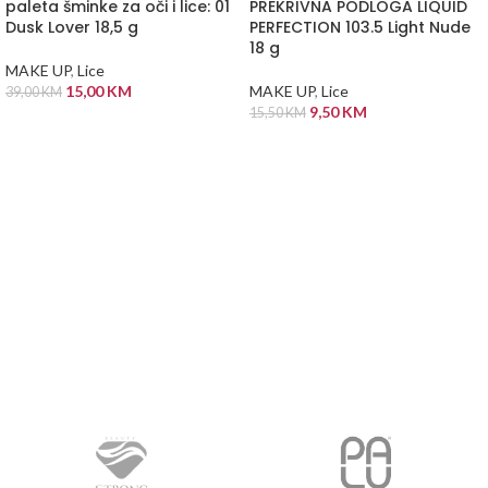
paleta šminke za oči i lice: 01
PREKRIVNA PODLOGA LIQUID
Dusk Lover 18,5 g
PERFECTION 103.5 Light Nude
18 g
MAKE UP
,
Lice
15,00
KM
MAKE UP
,
Lice
39,00
KM
9,50
KM
15,50
KM
DODAJ U KORPU
DODAJ U KORPU