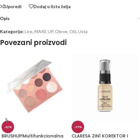
Uporedi
Dodaj u listu želja
Opis
Kategorije:
Lice
,
MAKE UP
,
Obrve
,
Oči
,
Usta
Povezani proizvodi
-62%
-39%
BRUSHUP!Multifunkcionalna
CLARESA 2IN1 KOREKTOR I