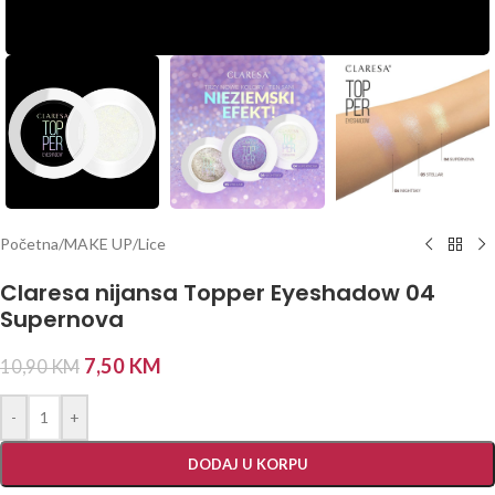
Početna
/
MAKE UP
/
Lice
Claresa nijansa Topper Eyeshadow 04
Supernova
7,50
KM
10,90
KM
-
+
DODAJ U KORPU