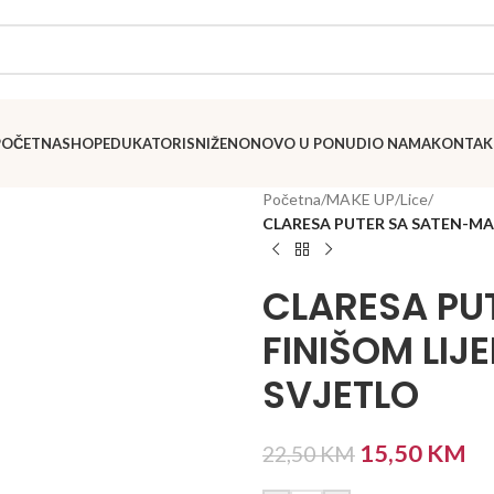
POČETNA
SHOP
EDUKATORI
SNIŽENO
NOVO U PONUDI
O NAMA
KONTAK
Početna
/
MAKE UP
/
Lice
/
CLARESA PUTER SA SATEN-MAT
CLARESA PU
FINIŠOM LIJ
SVJETLO
15,50
KM
22,50
KM