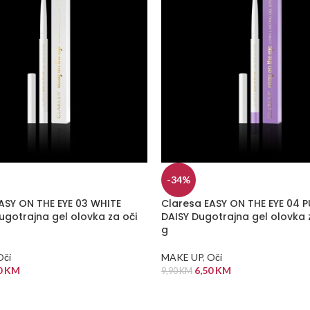
-34%
ASY ON THE EYE 03 WHITE
Claresa EASY ON THE EYE 04 P
gotrajna gel olovka za oči
DAISY Dugotrajna gel olovka z
g
Oči
MAKE UP
,
Oči
0
KM
6,50
KM
9,90
KM
 KORPU
DODAJ U KORPU