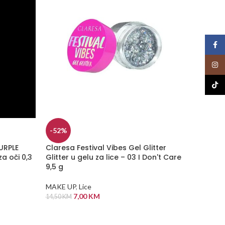
Face
Insta
TikTo
-52%
-33%
URPLE
Claresa Festival Vibes Gel Glitter
CLARES
a oči 0,3
Glitter u gelu za lice – 03 I Don't Care
hidrat
9,5 g
MAKE U
MAKE UP
,
Lice
22,50
KM
7,00
KM
14,50
KM
DODA
DODAJ U KORPU