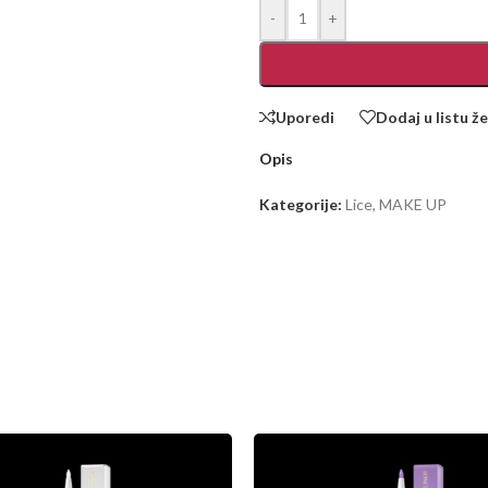
-
+
Uporedi
Dodaj u listu že
Opis
Kategorije:
Lice
,
MAKE UP