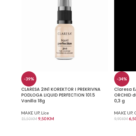
-39%
-34%
CLARESA 2IN1 KOREKTOR I PREKRIVNA
Claresa E
PODLOGA LIQUID PERFECTION 101.5
ORCHID du
Vanilla 18g
0,3 g
MAKE UP
,
Lice
MAKE UP
,
9,50
KM
6,5
15,50
KM
9,90
KM
DODAJ U KORPU
DODAJ U