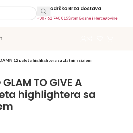
24h Podrška
Brza dostava
+387 62 740 815
Širom Bosne i Hercegovine
T
MN 12 paleta highlightera sa zlatnim sjajem
 GLAM TO GIVE A
eta highlightera sa
jem