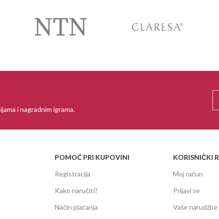
ijama i nagradnim igrama.
POMOĆ PRI KUPOVINI
KORISNIČKI 
Registracija
Moj račun
Kako naručiti?
Prijavi se
Način plaćanja
Vaše narudžbe