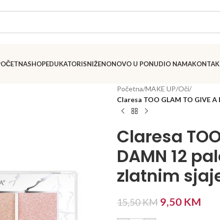
POČETNA
SHOP
EDUKATORI
SNIŽENO
NOVO U PONUDI
O NAMA
KONTAK
Početna
/
MAKE UP
/
Oči
/
Claresa TOO GLAM TO GIVE A DA
Claresa TOO
DAMN 12 pal
zlatnim sja
9,50
KM
15,50
KM