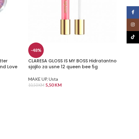
Face
Insta
TikTo
-48%
tter
CLARESA GLOSS IS MY BOSS Hidratantno
-76%
und Love
sjajilo za usne 12 queen bee 5g
NEMA
NA Z
MAKE UP
,
Usta
ALIHI
5,50
KM
10,50
KM
CLARES
Flamin
DODAJ U KORPU
MAKE U
10,50
KM
PROČI