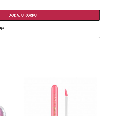
DODAJ U KORPU
lja