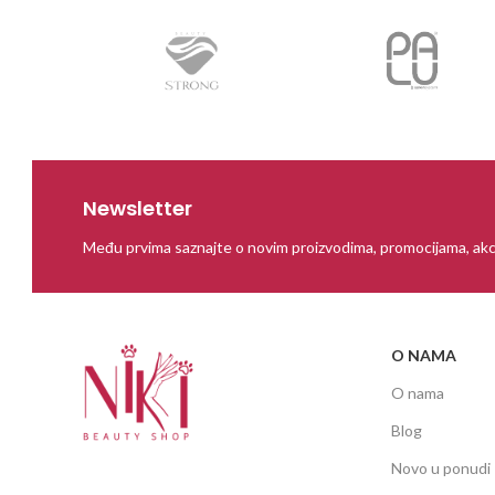
Newsletter
Među prvima saznajte o novim proizvodima, promocijama, akc
O NAMA
O nama
Blog
Novo u ponudi