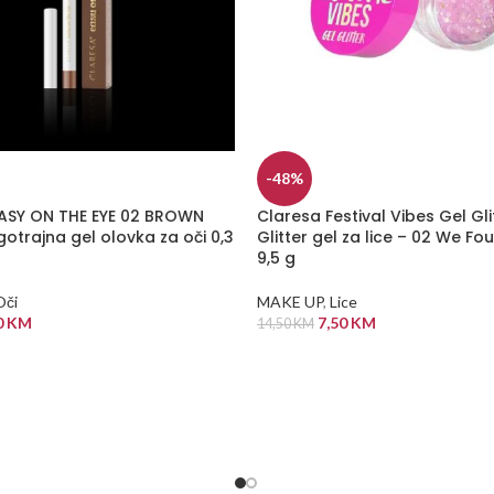
-48%
ASY ON THE EYE 02 BROWN
Claresa Festival Vibes Gel Gli
otrajna gel olovka za oči 0,3
Glitter gel za lice – 02 We Fo
9,5 g
Oči
MAKE UP
,
Lice
0
KM
7,50
KM
14,50
KM
 KORPU
DODAJ U KORPU