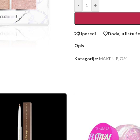
-
+
Uporedi
Dodaj u listu že
Opis
Kategorije:
MAKE UP
,
Oči