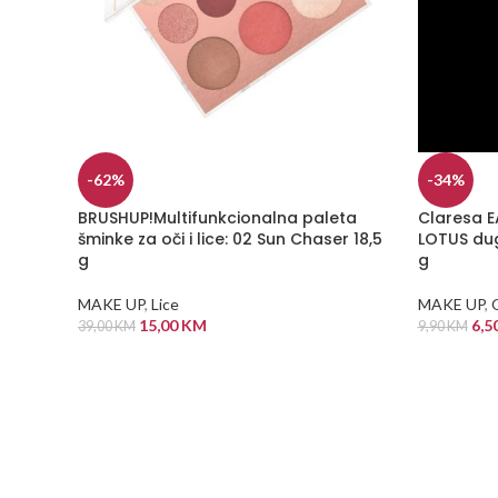
-62%
-34%
BRUSHUP!Multifunkcionalna paleta
Claresa E
šminke za oči i lice: 02 Sun Chaser 18,5
LOTUS dug
g
g
MAKE UP
,
Lice
MAKE UP
,
15,00
KM
6,5
39,00
KM
9,90
KM
DODAJ U KORPU
DODAJ U