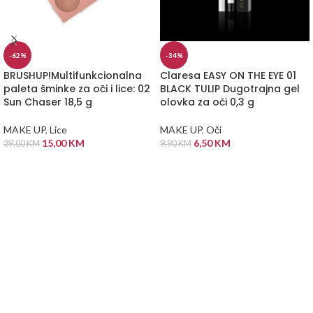
-62%
-34%
BRUSHUP!Multifunkcionalna
Claresa EASY ON THE EYE 01
paleta šminke za oči i lice: 02
BLACK TULIP Dugotrajna gel
Sun Chaser 18,5 g
olovka za oči 0,3 g
MAKE UP
,
Lice
MAKE UP
,
Oči
15,00
KM
6,50
KM
39,00
KM
9,90
KM
DODAJ U KORPU
DODAJ U KORPU