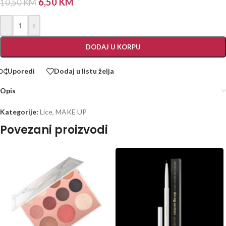
6,50
KM
10,50
KM
-
+
DODAJ U KORPU
Uporedi
Dodaj u listu želja
Opis
Kategorije:
Lice
,
MAKE UP
Povezani proizvodi