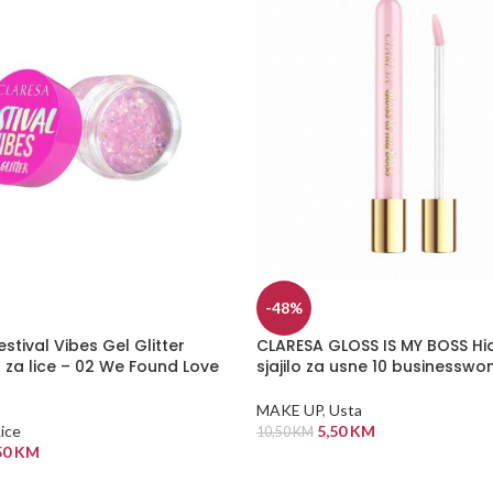
-48%
stival Vibes Gel Glitter
CLARESA GLOSS IS MY BOSS Hi
l za lice – 02 We Found Love
sjajilo za usne 10 businessw
MAKE UP
,
Usta
ice
5,50
KM
10,50
KM
50
KM
DODAJ U KORPU
 KORPU