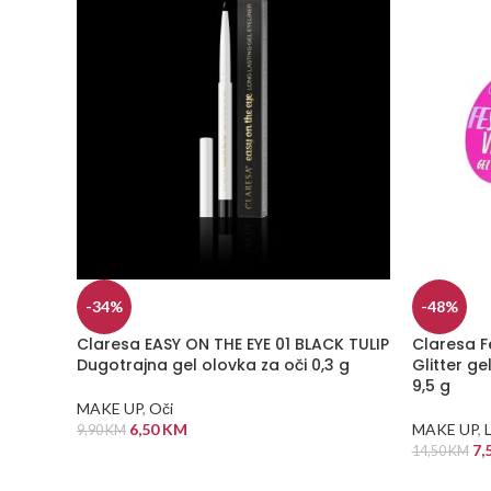
-34%
-48%
Claresa EASY ON THE EYE 01 BLACK TULIP
Claresa Fe
Dugotrajna gel olovka za oči 0,3 g
Glitter ge
9,5 g
MAKE UP
,
Oči
6,50
KM
MAKE UP
,
L
9,90
KM
7,
14,50
KM
DODAJ U KORPU
DODAJ U