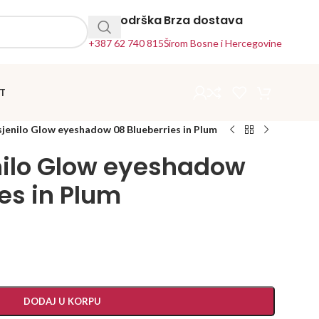
24h Podrška
Brza dostava
+387 62 740 815
Širom Bosne i Hercegovine
T
sjenilo Glow eyeshadow 08 Blueberries in Plum
nilo Glow eyeshadow
es in Plum
DODAJ U KORPU