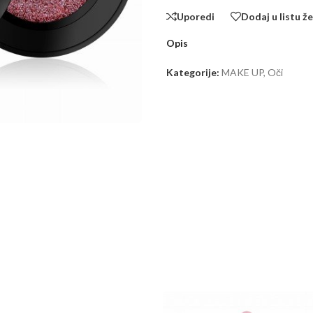
Uporedi
Dodaj u listu že
Opis
Kategorije:
MAKE UP
,
Oči