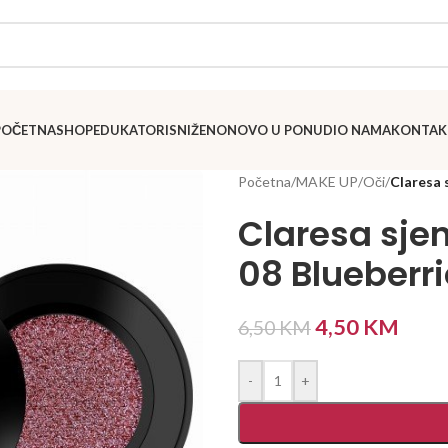
POČETNA
SHOP
EDUKATORI
SNIŽENO
NOVO U PONUDI
O NAMA
KONTAK
Početna
/
MAKE UP
/
Oči
/
Claresa 
Claresa sje
08 Blueberri
4,50
KM
6,50
KM
-
+