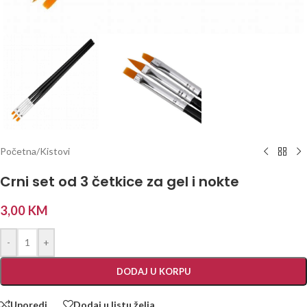
Početna
/
Kistovi
Crni set od 3 četkice za gel i nokte
3,00
KM
-
+
DODAJ U KORPU
Uporedi
Dodaj u listu želja