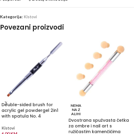
Kategorija:
Kistovi
Povezani proizvodi
Double-sided brush for
NEMA
acrylic gel powdergel 2in1
NA Z
ALIHI
with spatula No. 4
Dvostrana spužvasta četka
za ombre i nail art s
Kistovi
ružičastim kamenčićima
6,00
KM