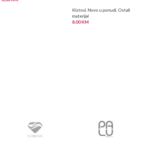
DODAJ U KORPU
Kistovi
,
Novo u ponudi
,
Ostali
materijal
8,00
KM
PROČITAJ VIŠE