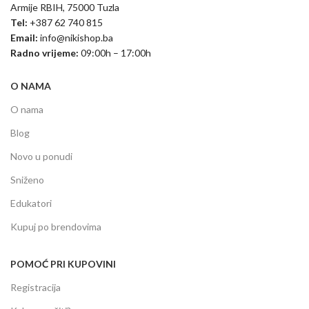
Armije RBIH, 75000 Tuzla
Tel:
+387 62 740 815
Email:
info@nikishop.ba
Radno vrijeme:
09:00h – 17:00h
O NAMA
O nama
Blog
Novo u ponudi
Sniženo
Edukatori
Kupuj po brendovima
POMOĆ PRI KUPOVINI
Registracija