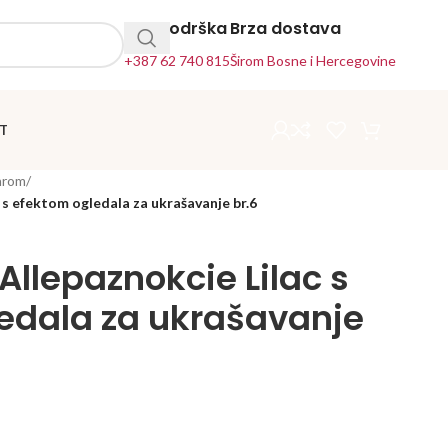
24h Podrška
Brza dostava
+387 62 740 815
Širom Bosne i Hercegovine
T
hrom
/
c s efektom ogledala za ukrašavanje br.6
 Allepaznokcie Lilac s
edala za ukrašavanje