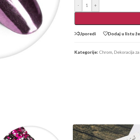
-
+
Uporedi
Dodaj u listu že
Kategorije:
Chrom
,
Dekoracija za