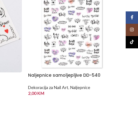
Face
Insta
TikTo
Naljepnice samoljepljive DD-540
NEMA
NA Z
ALIHI
Dekoracija za Nail Art
,
Naljepnice
Proizv
2,00
KM
DODAJ U KORPU
Dekoraci
5,00
K
PROČI