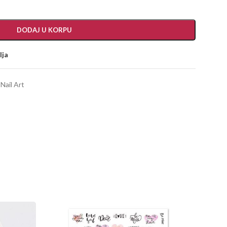
DODAJ U KORPU
lja
 Nail Art