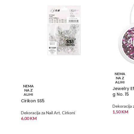
NEMA
NA Z
ALIHI
NEMA
Jewelry Ef
NA Z
g No. 15
ALIHI
Cirikon SS5
Dekoracija z
1,50
KM
Dekoracija za Nail Art
,
Cirkoni
6,00
KM
PROČITAJ
PROČITAJ VIŠE