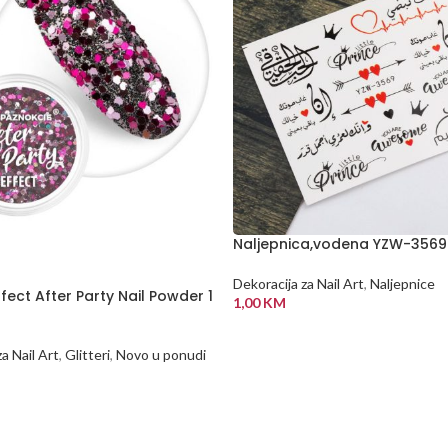
Naljepnica,vodena YZW-3569
Dekoracija za Nail Art
,
Naljepnice
fect After Party Nail Powder 1
1,00
KM
DODAJ U KORPU
a Nail Art
,
Glitteri
,
Novo u ponudi
 VIŠE