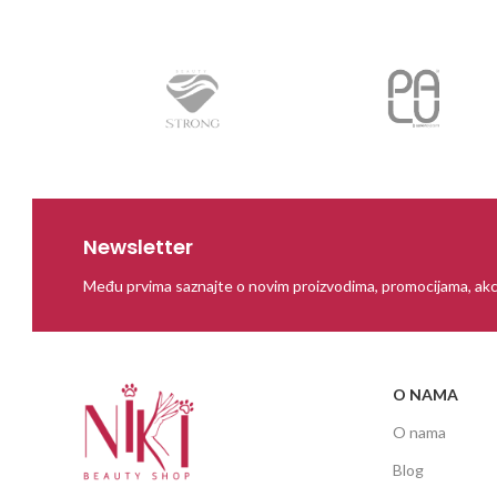
Newsletter
Među prvima saznajte o novim proizvodima, promocijama, akc
O NAMA
O nama
Blog