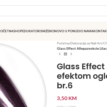
POČETNA
SHOP
EDUKATORI
SNIŽENO
NOVO U PONUDI
O NAMA
KONTAK
Početna
/
Dekoracija za Nail Art
/
C
Glass Effect Allepaznokcie Lila
Glass Effect
efektom ogl
br.6
3,50
KM