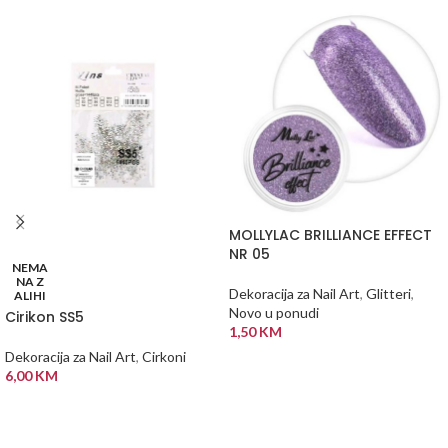
MOLLYLAC BRILLIANCE EFFECT
NR 05
NEMA
NA Z
Dekoracija za Nail Art
,
Glitteri
,
ALIHI
Novo u ponudi
Cirikon SS5
1,50
KM
Dekoracija za Nail Art
,
Cirkoni
DODAJ U KORPU
6,00
KM
PROČITAJ VIŠE