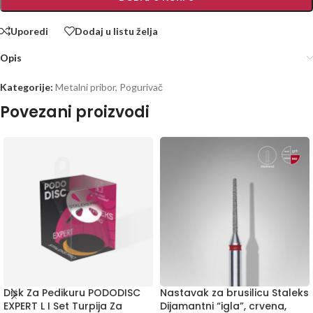
Uporedi
Dodaj u listu želja
Opis
Kategorije:
Metalni pribor
,
Pogurivač
Povezani proizvodi
Disk Za Pedikuru PODODISC
Nastavak za brusilicu Staleks
EXPERT L I Set Turpija Za
Dijamantni “igla”, crvena,