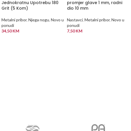
Jednokratnu Upotrebu 180
promjer glave 1 mm, radni
Grit (5 Kom)
dio 10 mm
Metalni pribor
,
Njega nogu
,
Novo u
Nastavci
,
Metalni pribor
,
Novo u
ponudi
ponudi
34,50
KM
7,50
KM
DODAJ U KORPU
DODAJ U KORPU