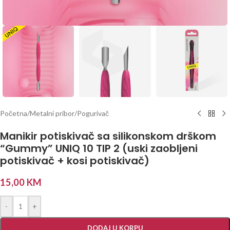
Početna
/
Metalni pribor
/
Pogurivač
Manikir potiskivač sa silikonskom drškom
“Gummy” UNIQ 10 TIP 2 (uski zaobljeni
potiskivač + kosi potiskivač)
15,00
KM
-
+
DODAJ U KORPU