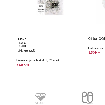
Gilter GO
NEMA
NA Z
ALIHI
Dekoracija z
Cirikon SS5
1,50
KM
DODAJ U
Dekoracija za Nail Art
,
Cirkoni
6,00
KM
PROČITAJ VIŠE