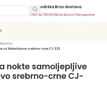
24h Podrška
Brza dostava
+387 62 740 815
Širom Bosne i Hercegovine
T
ljepnice
/
ive za Valentinovo srebrno-crne CJ-131
a nokte samoljepljive
ovo srebrno-crne CJ-