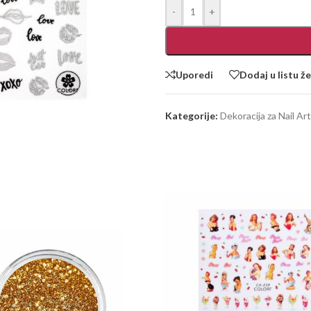
-
+
Uporedi
Dodaj u listu že
Kategorije:
Dekoracija za Nail Art