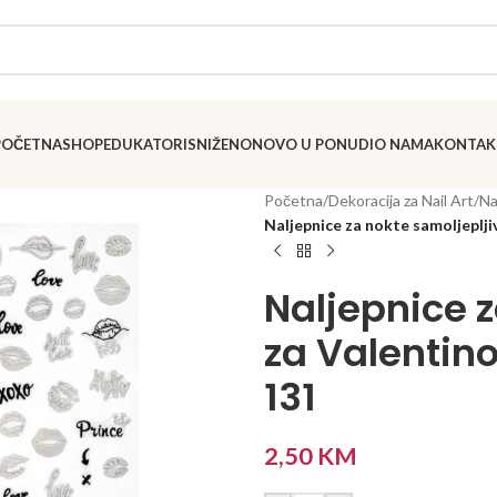
POČETNA
SHOP
EDUKATORI
SNIŽENO
NOVO U PONUDI
O NAMA
KONTAK
Početna
/
Dekoracija za Nail Art
/
Na
Naljepnice za nokte samoljeplj
Naljepnice z
za Valentin
131
2,50
KM