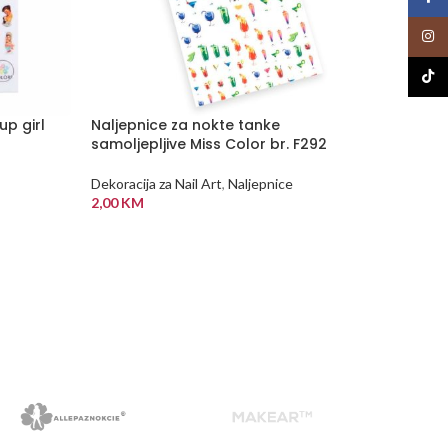
Insta
TikTo
up girl
Naljepnice za nokte tanke
PALU Ma
samoljepljive Miss Color br. F292
Dekoraci
Dekoracija za Nail Art
,
Naljepnice
materija
2,00
KM
15,00
K
DODAJ U KORPU
DODA