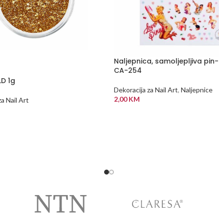
Naljepnica, samoljepljiva pin-
CA-254
LD 1g
Dekoracija za Nail Art
,
Naljepnice
2,00
KM
a Nail Art
DODAJ U KORPU
 KORPU