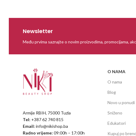
Newsletter
Među prvima saznajte o novim proizvodima, promocijama, akc
O NAMA
O nama
Blog
Novo u ponudi
Armije RBIH, 75000 Tuzla
Sniženo
Tel:
+387 62 740 815
Edukatori
Email:
info@nikishop.ba
Radno vrijeme:
09:00h – 17:00h
Kupuj po bren