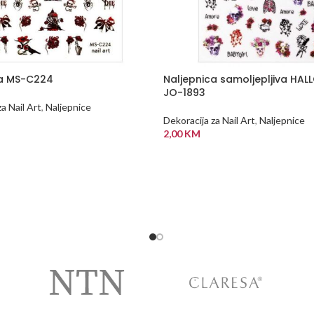
ca MS-C224
Naljepnica samoljepljiva HA
JO-1893
a Nail Art
,
Naljepnice
Dekoracija za Nail Art
,
Naljepnice
2,00
KM
 KORPU
DODAJ U KORPU