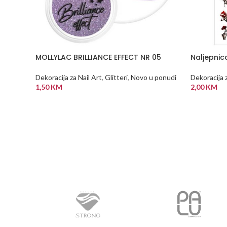
MOLLYLAC BRILLIANCE EFFECT NR 05
Naljepni
Dekoracija za Nail Art
,
Glitteri
,
Novo u ponudi
Dekoracija z
1,50
KM
2,00
KM
DODAJ U KORPU
DODAJ U