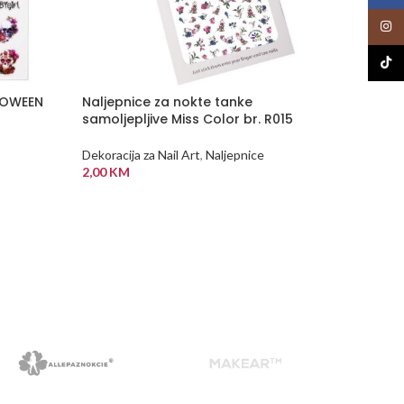
Insta
TikTo
LLOWEEN
Naljepnice za nokte tanke
NEMA
samoljepljive Miss Color br. R015
NA Z
ALIHI
Prozirn
Dekoracija za Nail Art
,
Naljepnice
pečate
2,00
KM
kapica
DODAJ U KORPU
Dekoraci
5,00
K
PROČI