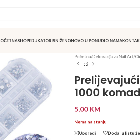
POČETNA
SHOP
EDUKATORI
SNIŽENO
NOVO U PONUDI
O NAMA
KONTAK
Početna
/
Dekoracija za Nail Art
/
Ci
Prelijevajući
1000 koma
5,00
KM
Nema na stanju
Uporedi
Dodaj u listu že