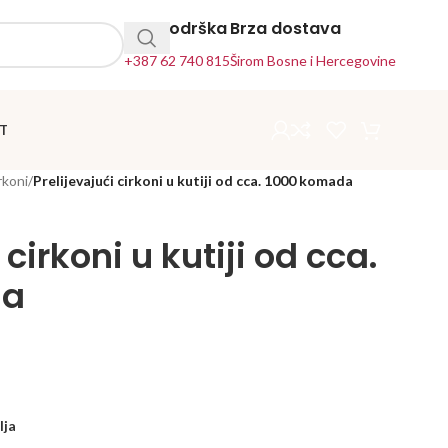
24h Podrška
Brza dostava
+387 62 740 815
Širom Bosne i Hercegovine
T
rkoni
/
Prelijevajući cirkoni u kutiji od cca. 1000 komada
 cirkoni u kutiji od cca.
da
lja