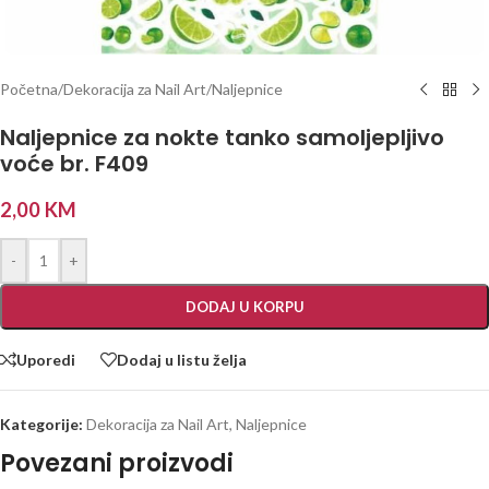
Početna
/
Dekoracija za Nail Art
/
Naljepnice
Naljepnice za nokte tanko samoljepljivo
voće br. F409
2,00
KM
-
+
DODAJ U KORPU
Uporedi
Dodaj u listu želja
Kategorije:
Dekoracija za Nail Art
,
Naljepnice
Povezani proizvodi