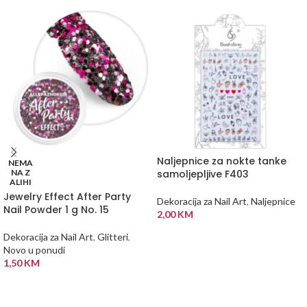
Naljepnice za nokte tanke
NEMA
NA Z
samoljepljive F403
ALIHI
Jewelry Effect After Party
Dekoracija za Nail Art
,
Naljepnice
Nail Powder 1 g No. 15
2,00
KM
DODAJ U KORPU
Dekoracija za Nail Art
,
Glitteri
,
Novo u ponudi
1,50
KM
PROČITAJ VIŠE