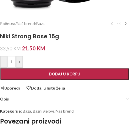
Početna
/
Naš brend
/
Baza
Niki Strong Base 15g
21,50
KM
33,50
KM
-
+
DODAJ U KORPU
Uporedi
Dodaj u listu želja
Opis
Kategorije:
Baza
,
Bazni gelovi
,
Naš brend
Povezani proizvodi