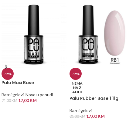
-19%
-19%
Palu Maxi Base
NEMA
NA Z
ALIHI
Bazni gelovi
,
Novo u ponudi
Palu Rubber Base 1 11g
17,00
KM
21,00
KM
DODAJ U KORPU
Bazni gelovi
17,00
KM
21,00
KM
PROČITAJ VIŠE