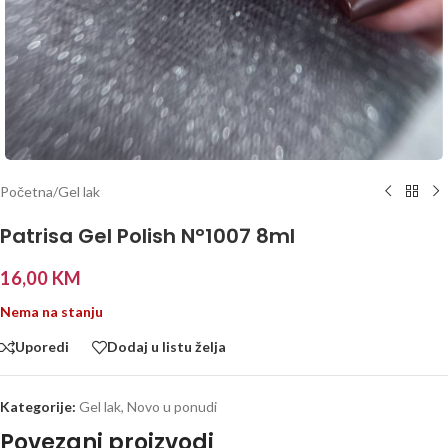
Početna
/
Gel lak
Patrisa Gel Polish N°1007 8ml
16,00
KM
Nema na stanju
Uporedi
Dodaj u listu želja
Kategorije:
Gel lak
,
Novo u ponudi
Povezani proizvodi