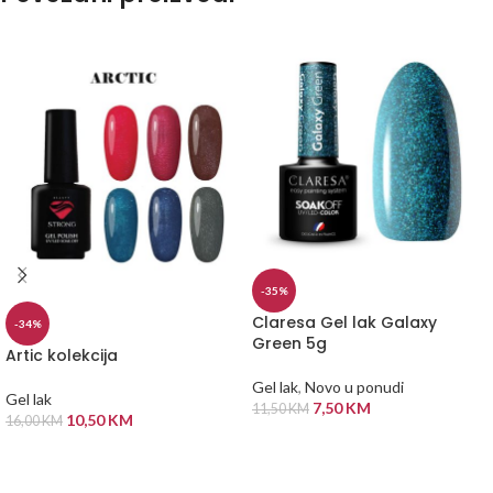
-35%
Claresa Gel lak Galaxy
-34%
Green 5g
Artic kolekcija
Gel lak
,
Novo u ponudi
Gel lak
7,50
KM
11,50
KM
10,50
KM
16,00
KM
DODAJ U KORPU
ODABERI OPCIJE