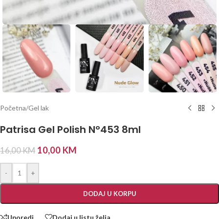
Početna
/
Gel lak
Patrisa Gel Polish N°453 8ml
10,00
KM
16,00
KM
-
+
DODAJ U KORPU
Uporedi
Dodaj u listu želja