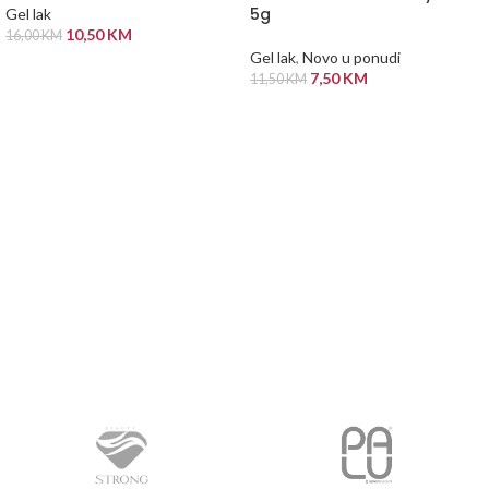
5g
Gel lak
10,50
KM
16,00
KM
Gel lak
,
Novo u ponudi
ODABERI OPCIJE
7,50
KM
11,50
KM
PROČITAJ VIŠE