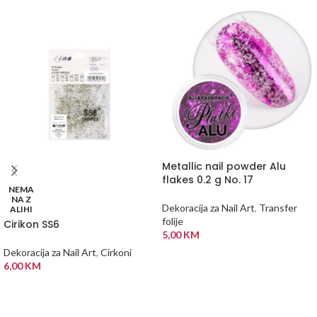
Metallic nail powder Alu
flakes 0.2 g No. 17
NEMA
NA Z
Dekoracija za Nail Art
,
Transfer
ALIHI
folije
Cirikon SS6
5,00
KM
Dekoracija za Nail Art
,
Cirkoni
DODAJ U KORPU
6,00
KM
PROČITAJ VIŠE