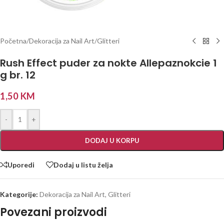
Početna
/
Dekoracija za Nail Art
/
Glitteri
Rush Effect puder za nokte Allepaznokcie 1
g br. 12
1,50
KM
-
+
DODAJ U KORPU
Uporedi
Dodaj u listu želja
Kategorije:
Dekoracija za Nail Art
,
Glitteri
Povezani proizvodi