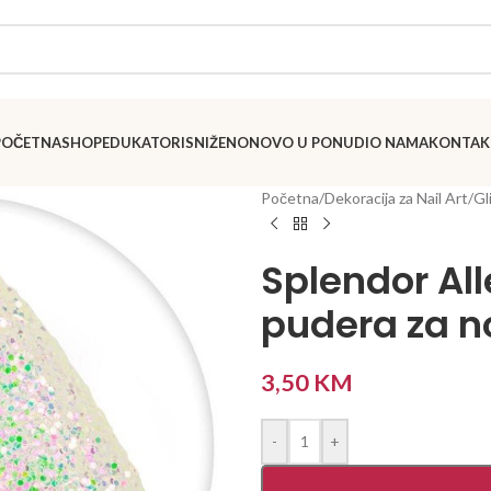
POČETNA
SHOP
EDUKATORI
SNIŽENO
NOVO U PONUDI
O NAMA
KONTAK
Početna
/
Dekoracija za Nail Art
/
Gl
Splendor All
pudera za no
3,50
KM
-
+