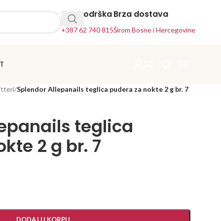
24h Podrška
Brza dostava
+387 62 740 815
Širom Bosne i Hercegovine
T
itteri
/
Splendor Allepanails teglica pudera za nokte 2 g br. 7
epanails teglica
kte 2 g br. 7
DODAJ U KORPU