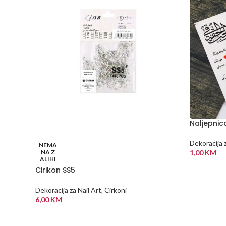
Naljepni
Dekoracija z
NEMA
NA Z
1,00
KM
ALIHI
DODAJ U
Cirikon SS5
Dekoracija za Nail Art
,
Cirkoni
6,00
KM
PROČITAJ VIŠE