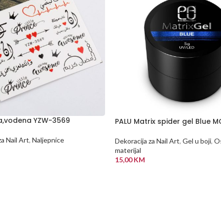
ca,vodena YZW-3569
PALU Matrix spider gel Blue M
a Nail Art
,
Naljepnice
Dekoracija za Nail Art
,
Gel u boji
,
Os
materijal
15,00
KM
 KORPU
DODAJ U KORPU