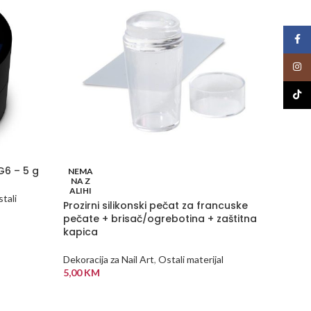
Face
Insta
TikTo
Sequin
G6 – 5 g
NEMA
NA Z
powder
ALIHI
tali
Prozirni silikonski pečat za francuske
Dekoraci
pečate + brisač/ogrebotina + zaštitna
1,50
K
kapica
DODA
Dekoracija za Nail Art
,
Ostali materijal
5,00
KM
PROČITAJ VIŠE